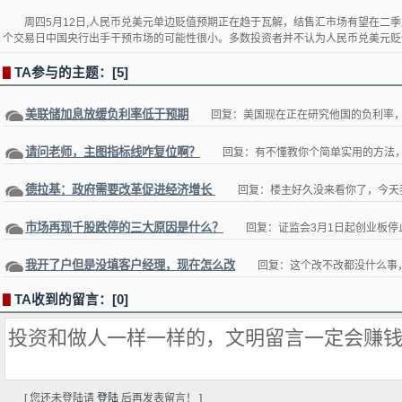
周四5月12日,人民币兑美元单边贬值预期正在趋于瓦解，结售汇市场有望在二
个交易日中国央行出手干预市场的可能性很小。多数投资者并不认为人民币兑美元贬值... 时期：
TA参与的主题：[5]
▋
美联储加息放缓负利率低于预期
回复：美国现在正在研究他国的负利率
请问老师，主图指标线咋复位啊？
回复：有不懂教你个简单实用的方法
德拉基：政府需要改革促进经济增长
回复：楼主好久没来看你了，今天
市场再现千股跌停的三大原因是什么？
回复：证监会3月1日起创业板停
我开了户但是没填客户经理，现在怎么改
回复：这个改不改都没什么事
TA收到的留言：[0]
▋
[ 您还未登陆请
登陆
后再发表留言！ ]