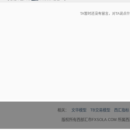
TA暂时还没有留言，对TA说点
相关：
文华模型
TB交易模型
西汇指标
版权所有西部汇市FXSOLA.COM 所属西汇国