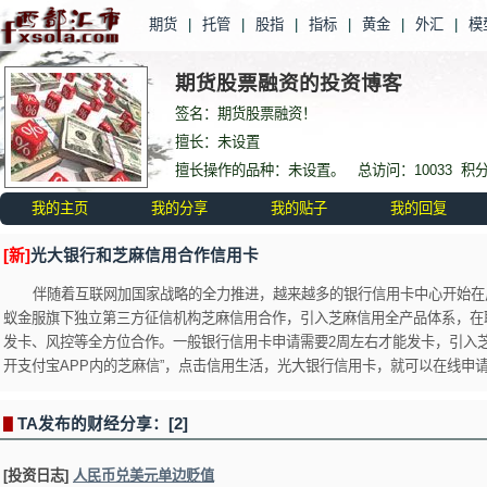
期货
|
托管
|
股指
|
指标
|
黄金
|
外汇
|
模
期货股票融资的投资博客
签名：期货股票融资！
擅长：未设置
擅长操作的品种：未设置。 总访问：10033 积分
我的主页
我的分享
我的贴子
我的回复
[新]
光大银行和芝麻信用合作信用卡
伴随着互联网加国家战略的全力推进，越来越多的银行信用卡中心开始在
蚁金服旗下独立第三方征信机构芝麻信用合作，引入芝麻信用全产品体系，在
发卡、风控等全方位合作。一般银行信用卡申请需要2周左右才能发卡，引入
开支付宝APP内的芝麻信”，点击信用生活，光大银行信用卡，就可以在线申请
TA发布的财经分享：[2]
▋
[投资日志]
人民币兑美元单边贬值