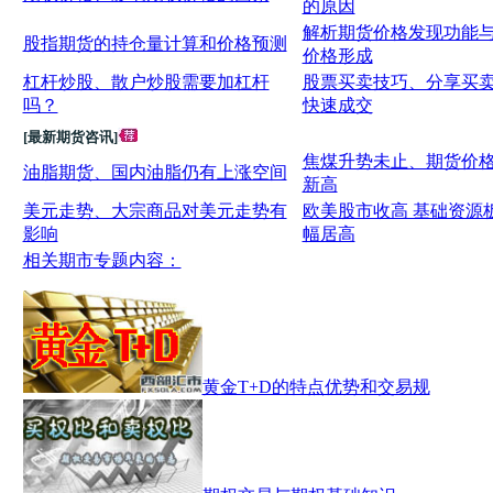
的原因
解析期货价格发现功能
股指期货的持仓量计算和价格预测
价格形成
杠杆炒股、散户炒股需要加杠杆
股票买卖技巧、分享买
吗？
快速成交
[最新期货咨讯]
焦煤升势未止、期货价
油脂期货、国内油脂仍有上涨空间
新高
美元走势、大宗商品对美元走势有
欧美股市收高 基础资源
影响
幅居高
相关期市专题内容：
黄金T+D的特点优势和交易规