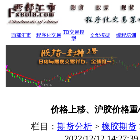
TB交易模
西部汇市
程序化交易
文华模型
编程培训
型
价格上移、沪胶价格重
栏目：
期货分析
>
橡胶期货
2022/12/12 14:27:3