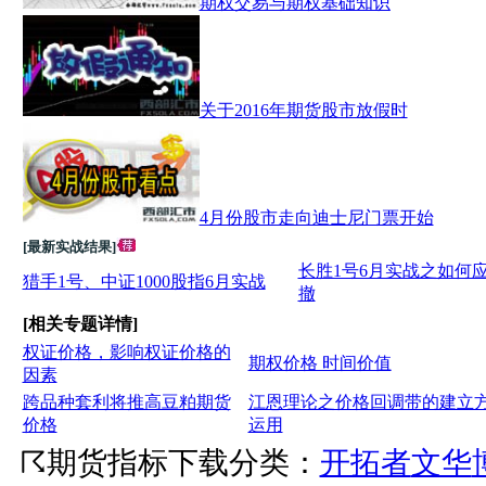
期权交易与期权基础知识
关于2016年期货股市放假时
4月份股市走向迪士尼门票开始
[最新实战结果]
长胜1号6月实战之如何
猎手1号、中证1000股指6月实战
撤
[相关专题详情]
权证价格，影响权证价格的
期权价格 时间价值
因素
跨品种套利将推高豆粕期货
江恩理论之价格回调带的建立
价格
运用
☈
期货指标下载
分类：
开拓者
文华