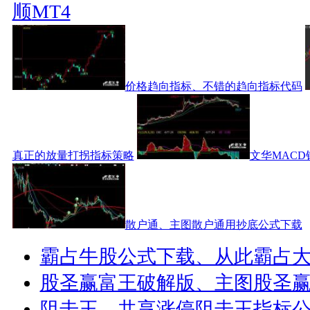
顺
MT4
价格趋向指标、不错的趋向指标代码
真正的放量打拐指标策略
文华MACD
散户通、主图散户通用抄底公式下载
霸占牛股公式下载、从此霸占
股圣赢富王破解版、主图股圣
阻击王、共享涨停阻击王指标