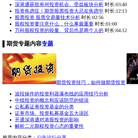
深港通获批有何投资机会、受益板块分析
时长:03:40
投资焦虑症！期货股票投资大忌在焦虑中
时长:12:13
股票投资 股票交易量技术分析
时长:02:56
股权投资要注意什么，什么事最重要
时长:01:00
万科股权投资的较量、背后也是两个人的
时长:04:12
▌
期货专题内容
专题
期货投资技巧，如何做期货投资
波段操作的投资利器瀑布线的应用技巧分析
中线投资的概念和应该防范的错误
公私募证券投资基金的分类
证券市场、投资私募基金五大误区
开通深港通对港股投资的影响
解析二元期权投资心态的重要性
推荐内容
分类：
公告
论坛
分享