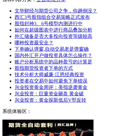
文华财经与期货公司之争，你趟倒没？
西汇3号股指组合交易策略正式发布
股指封神3、6号模型内测进行中
如何在超级图表中进行商品叠加分析
外汇储备是否大多投向投资等级较高
哪种投资最安全？
下单确认弹窗,自动交易老是弹窗确
国内外汇开户做投资具体怎么操作？
账户分析系统中的品种盈亏的计算是
股指期货投资者下单的方式
技术分析大师威廉·江恩经典投资
投资者在交易中如何避免下单错误
兴业投资黄金周评：美指逆袭黄金
兴业投资：巨量资金砸盘 黄金破
兴业投资：黄金探新低后V型反转
系统体验区：