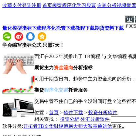
收藏
支付
登陆
注册
首页
模型
程序化
学习
股票
专题
分析
视频
智库
量化模型
指标下载
程序化托管下载
教程下载
期货资料下载
学会
编写指标
公式,只需7天！
西汇在2012年就推出了 TB编程 与 文华编程
期货主力
资金流向
分析指标
可用于期货日内、趋势中主力资金流向的分析
期货
程序化交易
托管服务
交易中管不住自已的手？没时间盯盘？这些都
位置：
首页
>
软件下载
>
投资分析软件
相关查找：
投资分析
外汇分析软件
软件分类:
开拓者TB
文华财经
博易大师
大智慧
通达信
更多..