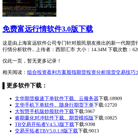
免费富远行情软件3.0版下载
这是由上海富远软件公司专门针对股民朋友推出的新一代期货行
行情分析软件..
上传者：西部汇市 大小：14.34M 下载次数：62
仅此一页，暂无更多记录！
相关阅读：
组合投资盈利方案
股指期货投资分析
现货交易技巧
▌
更多软件下载：
文华期货极速下单软件下载、云服务器
下载:18909
文华手机下单软件、随身行期货下单
下载:12720
大智慧手机版炒股软件下载
下载:5967
睿期量化对冲软件下载、期货模拟版
下载:10825
TB交易开拓者V4.5.3版下载
下载:9398
交易开拓者TBV5.0.1.9版下载
下载:9013