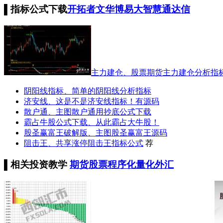
▌
指标公式下载
开拓者
文华
博易
大智慧
通达信
主力建仓、股票期货主力建仓分析指
阴阳线指标、简单的阴阳线分析指标
济安线、这是不是济安线指标！有源码
散户通、主图散户通用抄底公式下载
霸占牛股公式下载、从此霸占大牛股！
股圣赢富王破解版、主图股圣赢富王源码
阻击王、共享涨停阻击王指标公式
荐
▌
相关投资教学
期货
股票
程序化
量化
外汇