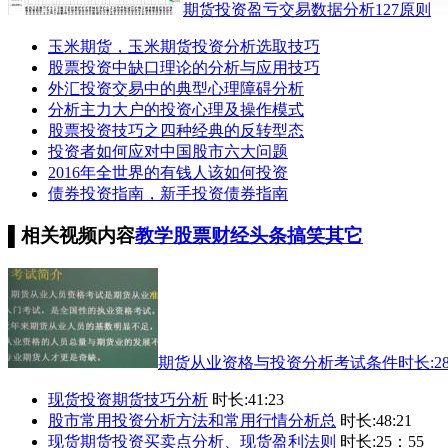
期货投资盈亏交易数据分析127原则
玉米期货，玉米期货投资分析选取技巧
股票投资中缺口理论的分析与应用技巧
外汇投资交易中的典型心理障碍分析
分析主力大户的投资心理及操作模式
股票投资技巧之四种经典的反转型态
投资者如何应对中国股市六大问题
2016年全世界的有钱人该如何投资
债券投资指南，新手投资债券指南
▌
相关视频内容
教学
股票
财经
头条
搞笑
其它
期货从业资格与投资分析考试条件
时长:28
现货投资期货技巧分析
时长:41:23
股市常用投资分析方法和常用行情分析总
时长:48:21
现货期货投资买卖点分析、现货盈利法则
时长:25：55