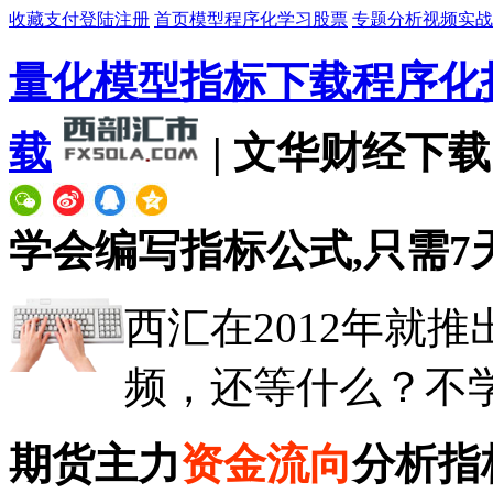
收藏
支付
登陆
注册
首页
模型
程序化
学习
股票
专题
分析
视频
实战
量化模型
指标下载
程序化
载
| 文华财经下载
学会
编写指标
公式,只需7
西汇在2012年就推
频，还等什么？不学
期货主力
资金流向
分析指