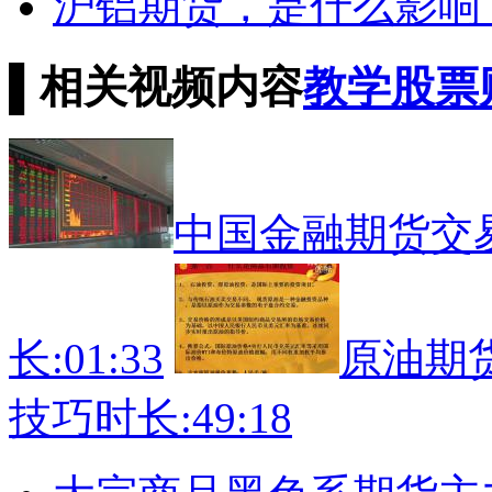
沪铝期货，是什么影响
▌
相关视频内容
教学
股票
中国金融期货交
长:01:33
原油期
技巧
时长:49:18