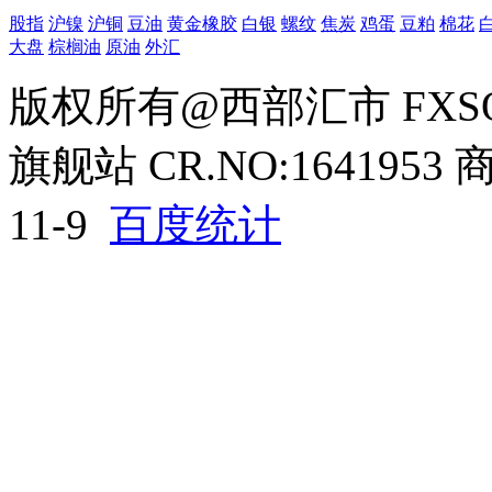
股指
沪镍
沪铜
豆油
黄金
橡胶
白银
螺纹
焦炭
鸡蛋
豆粕
棉花
大盘
棕榈油
原油
外汇
版权所有@西部汇市 FXS
旗舰站 CR.NO:1641953 商
11-9
百度统计