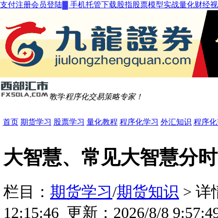
支付
注册
会员登陆
▓ 手机
托管
下载
股指
股票
模型
实战
量化
财经
视
教学
程序化交易策略专家！
首页
期货学习
股票学习
量化教程
程序化学习
外汇知识
程序化
大智慧、常见大智慧分时
栏目：
期货学习
/
期货知识
> 详情
12:15:46 更新：2026/8/8 9:5