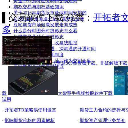
黄金T+D的特点优势和交易规则
期权交易与期权基础知识
关于2016年期货股市放假时间安排的
▌
交易软件下载
分类：
开拓者
4月份股市走向迪士尼门票开始发售
豆粕期货市场健康发展走向成熟
多
什么是分时图分时线形态怎么看
短线常见几种分时线形态
分时线图最佳卖点、收盘线阻挡
什么时候开通深港通，深港通的开通时间
豆粕厂库交割、转现制度
豆粕期货以厂代库、油厂作为交割仓库
大智慧365免费版下载、非破解版下载
豆粕期货合约交易的特点
载
大智慧手机版炒股软件下载
试用
·
开拓者TB策略易使用设置
·
期货主力合约的选择与
·
影响期货价格的因素解析
·
期货资产管理业务简介