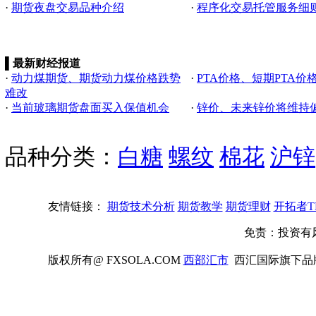
·
期货夜盘交易品种介绍
·
程序化交易托管服务细
▌
最新财经报道
·
动力煤期货、期货动力煤价格跌势
·
PTA价格、短期PTA价
难改
·
当前玻璃期货盘面买入保值机会
·
锌价、未来锌价将维持
品种分类：
白糖
螺纹
棉花
沪锌
友情链接：
期货技术分析
期货教学
期货理财
开拓者T
免责：投资有
版权所有@ FXSOLA.COM
西部汇市
西汇国际旗下品牌站 CR