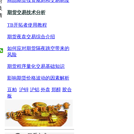
商品期货投资规则和交易制度
时
及
期货交易技术分析
请
TB开拓者使用教程
期货夜盘交易综合介绍
如何应对期货隔夜跳空带来的
风险
期货程序量化交易基础知识
影响期货价格波动的因素解析
豆粕
沪锌
沪铝
外盘
郑醇
胶合
板