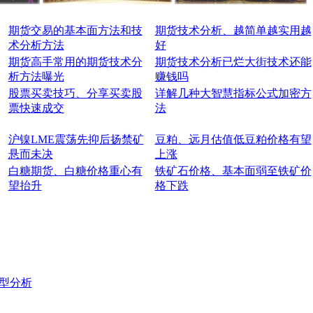
期货交易的基本面方法和技
期货技术分析、越简单越实用越
术分析方法
好
期货高手常用的期货技术分
期货技术分析已烂大街技术还能
析方法曝光
赚钱吗
股票买卖技巧、分享买卖股
详解几种大智慧指标公式加密方
票快速成交
法
沪镍LME震荡先抑后扬禁矿
豆粕、远月估值低豆粕价格有望
悬而未决
上涨
白糖期货、白糖价格重心有
铁矿石价格、基本面弱至铁矿价
望抬升
格下跌
型分析