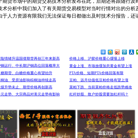
于期货市场中的期货交易技术分析发布在此，后期还将跟随行及
技术分析中我们加入了有关期货交易模型对当时行情对出的分析
由于人力资源有限我们无法保证每日都做出及时技术分报告，还
避险情绪升温国债期货再创三年来新高
价格上移、沪胶价格重心缓慢上移
沪铜运行、中长期沪铜高位回落概率大
黄金上涨、市场放缓加息黄金有望上涨
白糖期货、白糖价格重心有望抬升
PTA价格、短期PTA价格回落有限
棕榈油、受原油影响棕榈油持续走高
豆粕、远月估值低豆粕价格有望上涨
焦煤升势未止、期货价格再创新高
菜粕下跌、当前菜粕价格走低跌势难改
美元走势、大宗商品对美元走势有影响
杠杆炒股、散户炒股需要加杠杆吗？