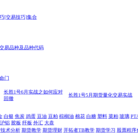
巧[交易技巧]集合
交易品种及品种代码
命门
长胜1号6月实战之如何应对
长胜1号5月期货量化交易实战
回撤
金
白银
焦炭
鸡蛋
豆油
豆粕
棕榈油
棉花
白糖
塑料
菜粕
玻璃
PT
沪铝
胶板
纤板
外汇
大盘
货技术分析
期货教学
期货理财
开拓者TB教学
期货学习
股票程序