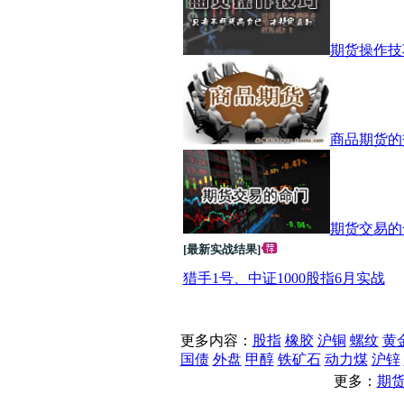
期货操作技
商品期货的
期货交易的
[最新实战结果]
猎手1号、中证1000股指6月实战
更多内容：
股指
橡胶
沪铜
螺纹
黄
国债
外盘
甲醇
铁矿石
动力煤
沪锌
更多：
期