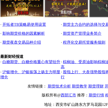
·
开拓者TB策略易使用设置
·
期货主力合约的选择与交
·
影响期货价格的因素解析
·
期货资产管理业务简介
·
期货夜盘交易品种介绍
·
程序化交易托管服务细则
最新财经报道
·
白糖期货、白糖价格重心有望抬升
·
棕榈油、受原油影响棕榈
高
·
沪银增仓、沪银振荡上扬主力明显
·
股指上行、大盘强势股指
增仓
行
友情链接：
期货技术分析
期货教学
期货理财
开
版权所有@
西部汇市
推荐：
期货行情
地址：西安市矿山路东方罗马花园12F2406#