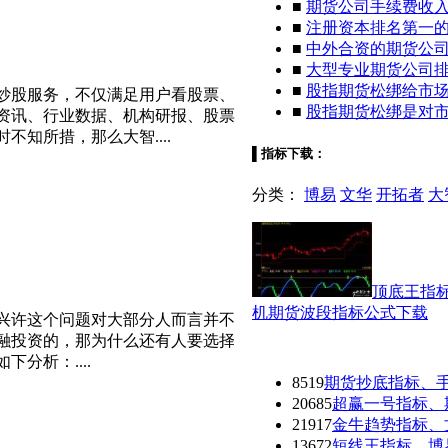
■
期货公司手续费收
■
注册资本排名第一
■
中外合资的期货公
■
大型专业期货公司
■
股指期货松绑给市
炒股服务，不仅满足用户看股票、
■
股指期货松绑是对
资讯、行业数据、机构研报、股票
知所措，那么大智....
▌
指标下载：
分类：
博易
文华
开拓者
大
顶底王指
机期货波段指标公式下载
兴许这个问题对大部分人而言并不
融投资的，那为什么还有人要选择
分析：....
8519
期货抄底指标、
20685
超赢一号指标、
21917
金牛趋势指标、
13672
短线王指标、博