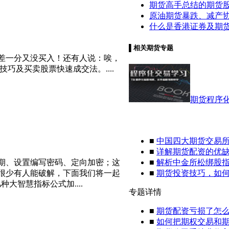
期货高手总结的期货
原油期货暴跌、减产
什么是香港证券及期
▌
相关期货专题
差一分又没买入！还有人说：唉，
巧及买卖股票快速成交法。....
期货程序
■
中国四大期货交易
■
详解期货配资的优
期、设置编写密码、定向加密；这
■
解析中金所松绑股
很少有人能破解，下面我们将一起
■
期货投资技巧，如
大智慧指标公式加....
专题详情
■
期货配资亏损了怎
■
如何把期权交易和