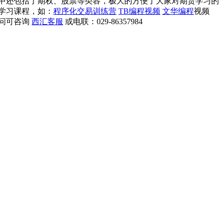
中还包括了期权、股票等类容，极大的方便了大家对期货学习的
学习课程，如：
程序化交易训练营
TB编程视频
文华编程
视频
问可咨询
西汇客服
或电联：029-86357984