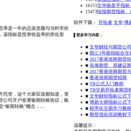
16153
文华操盘手指标
15473
恒指期货指标、
软件下载：
开拓者
文华
博
息率是一年的总派息额与当时市价
，该指标是投资收益率的简化形
▌
更多学习内容：
■
文华财经与期货公
■
西汇3号股指组合交
■
2017香港浙商期货
■
东海期货、原建证
■
2017香港浙商期货
■
香港浙商期货招商
■
TB公式入门教程
■
TB交易开拓者期货
方托管，这个大家应该都知道，资
■
文华财经指标公式
货公司开户签署银期转账协议，账
■
博易大师指标公式
期转账”概念，....
■
程序化交易学习教
■
期货强化培训教程
温馨提示：