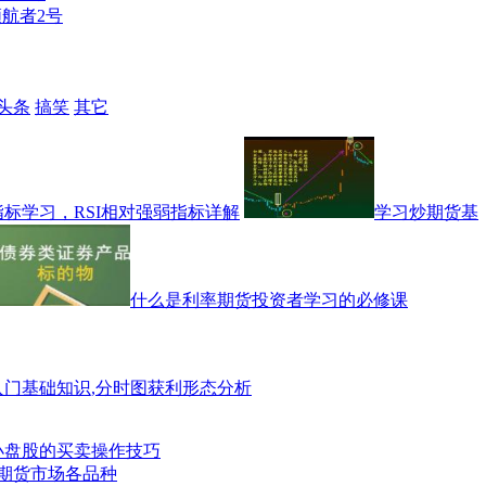
航者2号
头条
搞笑
其它
标学习，RSI相对强弱指标详解
学习炒期货基
什么是利率期货投资者学习的必修课
入门基础知识,分时图获利形态分析
小盘股的买卖操作技巧
期货市场各品种