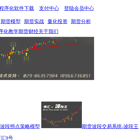
程序化软件下载
支付中心
登陆会员中心
期货模型
期货实战
量化投资
期货分析
序化教学
期货财经
关于我们
号]波段拐点策略模型
期货波段交易系统-波段王
汇9号