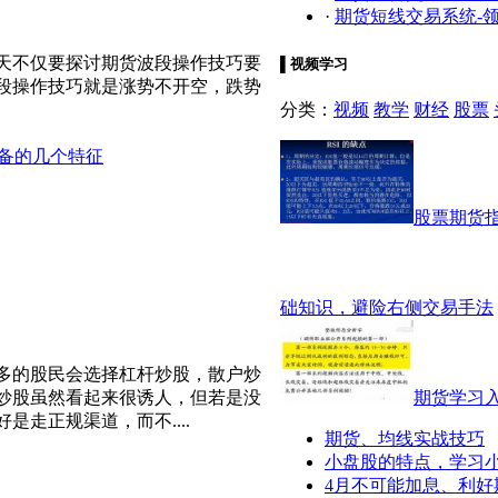
·
期货短线交易系统-领
天不仅要探讨期货波段操作技巧要
▌
视频学习
段操作技巧就是涨势不开空，跌势
分类：
视频
教学
财经
股票
备的几个特征
股票期货指
础知识，避险右侧交易手法
多的股民会选择杠杆炒股，散户炒
期货学习
炒股虽然看起来很诱人，但若是没
走正规渠道，而不....
期货、均线实战技巧
小盘股的特点，学习
4月不可能加息、利好