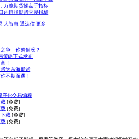
，万能期货操盘手指标
日内恒指期货交易指标
易
大智慧
通达信
更多
司之争，你趟倒没？
易策略正式发布
招商！
期货为东海期货
与你不期而遇！
程序化交易编程
下载
[免费]
下载
[免费]
程下载
[免费]
下载
[免费]