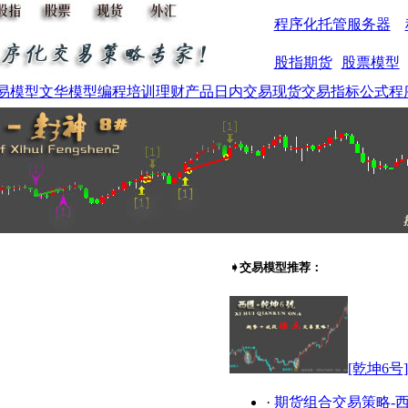
程序化托管服务器
股指期货
股票模型
易模型
文华模型
编程培训
理财产品
日内交易
现货交易
指标公式
程
➧交易模型推荐：
[乾坤6
·
期货组合交易策略-西