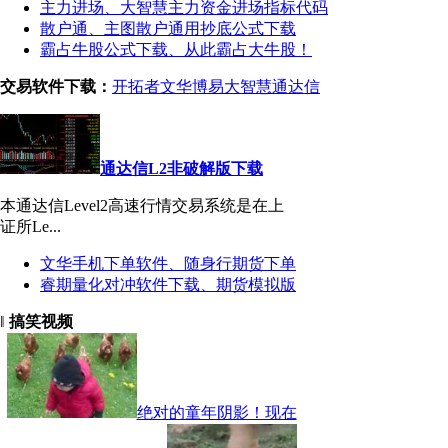
主力进场、大智慧主力资金进场指标代码
散户通、主图散户通用抄底公式下载
霸占牛股公式下载、从此霸占大牛股！
交易软件下载：
开拓者
文华
博易
大智慧
通达信
通达信L2非破解版下载
本通达信Level2高速行情交易系统是在上
证所Le...
文华手机下单软件、随身行期货下单
睿期量化对冲软件下载、期货模拟版
‖
搞笑视频
绝对的童年阴影！现在