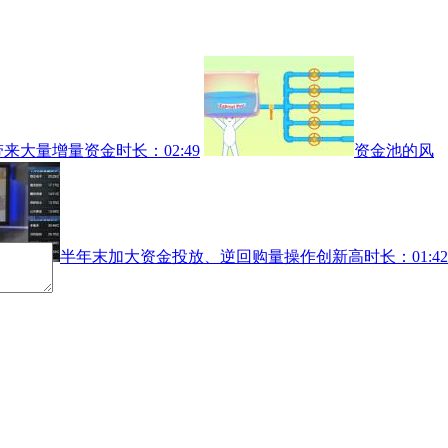
带来大量增量资金
时长：02:49
资金池的风
半年末加大资金投放、逆回购量操作创新高
时长：01:42