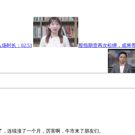
入场
时长：02:53
股指期货再次松绑，或将
宝能系资管计划、优先级资金来源曝光
时长：01:35
点了，连续涨了一个月，厉害啊，牛市来了朋友们。