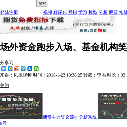
登陆
注册
视频
程序化
股指
学习
模型
分析
股票
实
场外资金跑步入场、基金机构笑
分享到：
来自：凤凰视频 时间：2018-1-23 13:38:25 转载：李杰 时长：03:
关闭
期货主力资金流向分析系统
9号