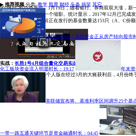
▶
推荐视频
分类:
教学
股票
财经
头条
搞笑
其它
的“爆款”权益类基金。1月19日，随着银行、券商双双大涨，
成为近期基金销售的一个缩影。统计显示，2017年12月已完成发行
对于市场的追捧。目前正在发行的基金数量达153只（A、C份额
沪指3200点！居民资金正从房产转向股市
实战：
长胜1号4月组合量化交易实战交易
化工板块资金流入明显
时长：19:17
年末资
长胜1号量化交易策略个人版在经过3月的大账获利后，4月份终
美联储宣布将、基准利率区间调升25个基
一带一路五通关键环节是资金融通
时长：04:45