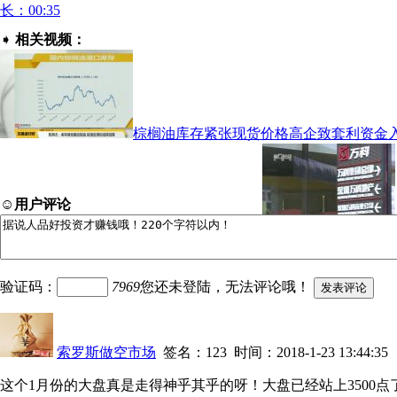
长：00:35
➧
相关视频：
棕榈油库存紧张现货价格高企致套利资金
☺
用户评论
险，揭秘资金池的风险是什么
时长：05:59
验证码：
7969
您还未登陆，无法评论哦！
索罗斯做空市场
签名：123 时间：2018-1-23 13:44:35
这个1月份的大盘真是走得神乎其乎的呀！大盘已经站上3500