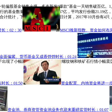
新一轮偏股基金销售火爆，多支新发“爆款”基金一天销售破百亿。
的基金数量30只，发行份额635.67亿，平均发行份额21.19
合计统计，下同），按照募集起始日计算，2017年10月份有4只
时长：02：30
MSCI推新指数、资金如何布
金面偏紧、货币基金又成香饽饽
时长：01:24
于出现了小幅回撤现像，整个四月量螺纹钢和铁矿石行情小幅震荡
点
时长：01:50
资金配置、内地资金将进一
资金池、券商资管资金池业务也迎来重磅监管
时长：01:07