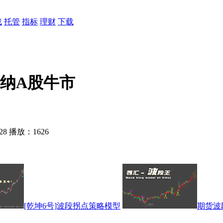
战
托管
指标
理财
下载
纳A股牛市
28 播放：1626
[乾坤6号]波段拐点策略模型
期货波