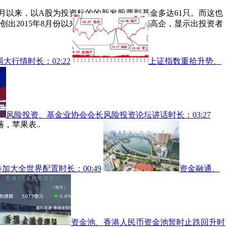
1月以来，以A股为投资标的的新发股票型基金多达61只。而这也
亿，创出2015年8月份以来新高。平均发行份额高企，显示出投资者
，
局大行情
时长：02:22
上证指数重拾升势、
风险投资、基金业协会会长风险投资论坛讲话
时长：03:27
，苹果表..
步加大全世界配置
时长：00:49
资金融通、
资金池、香港人民币资金池暂时止跌回升
时