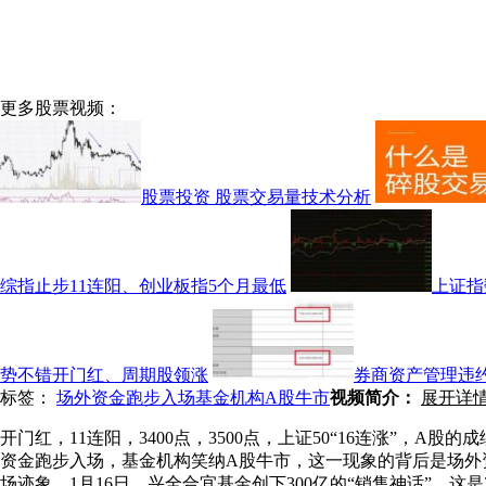
更多股票视频：
股票投资 股票交易量技术分析
综指止步11连阳、创业板指5个月最低
上证指
势不错开门红、周期股领涨
券商资产管理违
标签：
场外资金
跑步入场
基金机构
A股牛市
视频简介：
展开详
开门红，11连阳，3400点，3500点，上证50“16连涨”，
资金跑步入场，基金机构笑纳A股牛市，这一现象的背后是场外
场迹象。1月16日，兴全合宜基金创下300亿的“销售神话”。这是2