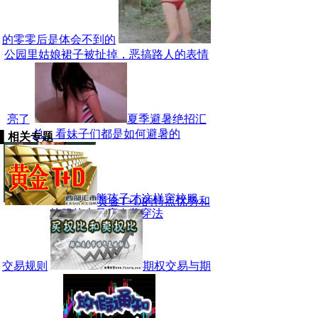
的零零后是体会不到的
公园里姑娘裙子被扯掉，恶搞路人的表情
亮了
夏季避暑绝招汇
总，看妹子们都是如何避暑的
▌
相关专题
熊孩子才这样穿校服，
黄金T+D的特点优势和
校服的大尺度奇葩穿法
交易规则
期权交易与期