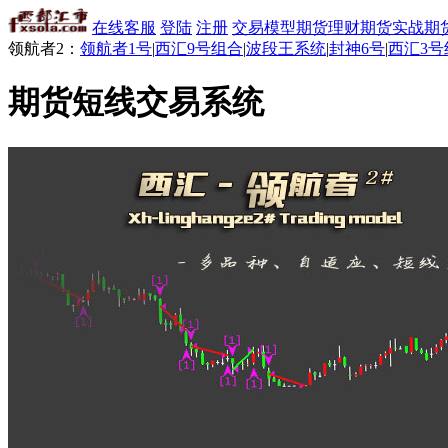
在线客服
登陆
注册
交易模型
期货理财
期货实战
期
领航者2：
领航者1号
|
西汇9号组合
|
波段王系统
|
封神6号
|
西汇3号
期货短线交易系统